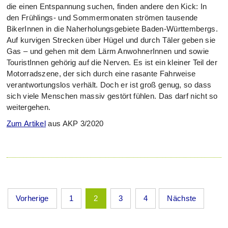
die einen Entspannung suchen, finden andere den Kick: In
den Frühlings- und Sommermonaten strömen tausende
BikerInnen in die Naherholungsgebiete Baden-Württembergs.
Auf kurvigen Strecken über Hügel und durch Täler geben sie
Gas – und gehen mit dem Lärm AnwohnerInnen und sowie
TouristInnen gehörig auf die Nerven. Es ist ein kleiner Teil der
Motorradszene, der sich durch eine rasante Fahrweise
verantwortungslos verhält. Doch er ist groß genug, so dass
sich viele Menschen massiv gestört fühlen. Das darf nicht so
weitergehen.
Zum Artikel
aus AKP 3/2020
Seitennummerierung
Vorherige
1
2
3
4
Nächste
der
Beiträge