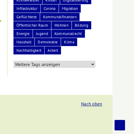
Klimawandel
Kinder
Digitalisierung
Infrastruktur
Corona
Migration
Geflüchtete
Kommunalfinanzen
Öffentlicher Raum
Wohnen
Bildung
Energie
Jugend
Kommunalrecht
Haushalt
Demokratie
Klima
Nachhaltigkeit
Arbeit
Nach oben