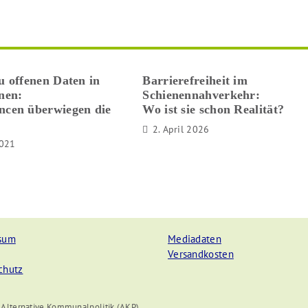
u offenen Daten in
Barrierefreiheit im
en:
Schienennahverkehr:
ncen überwiegen die
Wo ist sie schon Realität?
2. April 2026
2021
sum
Mediadaten
Versandkosten
chutz
 Alternative Kommunalpolitik (AKP)