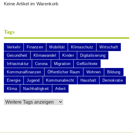
Keine Artikel im Warenkorb
Tags
Verkehr
Finanzen
Mobilität
Klimaschutz
Wirtschaft
Gesundheit
Klimawandel
Kinder
Digitalisierung
Infrastruktur
Corona
Migration
Geflüchtete
Kommunalfinanzen
Öffentlicher Raum
Wohnen
Bildung
Energie
Jugend
Kommunalrecht
Haushalt
Demokratie
Klima
Nachhaltigkeit
Arbeit