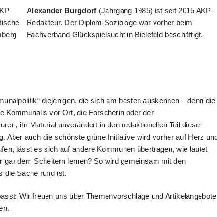
AKP-
Alexander Burgdorf
(Jahrgang 1985) ist seit 2015 AKP-
tische
Redakteur. Der Diplom-Soziologe war vorher beim
mberg
Fachverband Glückspielsucht in Bielefeld beschäftigt.
munalpolitik“ diejenigen, die sich am besten auskennen – denn die
die Kommunalis vor Ort, die Forscherin oder der
, ihr Material unverändert in den redaktionellen Teil dieser
. Aber auch die schönste grüne Initiative wird vorher auf Herz un
laufen, lässt es sich auf andere Kommunen übertragen, wie lautet
r gar dem Scheitern lernen? So wird gemeinsam mit den
s die Sache rund ist.
passt: Wir freuen uns über Themenvorschläge und Artikelangebote
en.