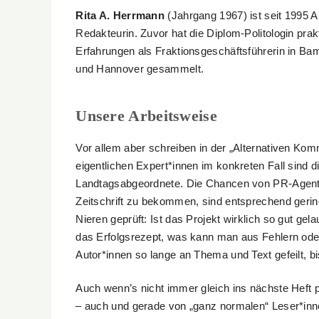
Rita A. Herrmann
(Jahrgang 1967) ist seit 1995 
Redakteurin. Zuvor hat die Diplom-Politologin prak
Erfahrungen als Fraktionsgeschäftsführerin in Ba
und Hannover gesammelt.
Unsere Arbeitsweise
Vor allem aber schreiben in der „Alternativen Kom
eigentlichen Expert*innen im konkreten Fall sind 
Landtagsabgeordnete. Die Chancen von PR-Agenturen
Zeitschrift zu bekommen, sind entsprechend gering
Nieren geprüft: Ist das Projekt wirklich so gut ge
das Erfolgsrezept, was kann man aus Fehlern ode
Autor*innen so lange an Thema und Text gefeilt, bi
Auch wenn’s nicht immer gleich ins nächste Heft 
– auch und gerade von „ganz normalen“ Leser*inn