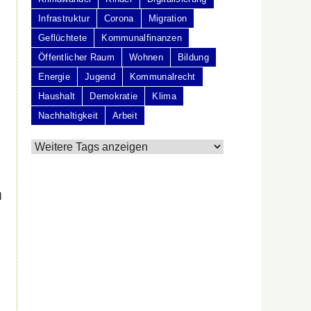
Infrastruktur
Corona
Migration
Geflüchtete
Kommunalfinanzen
Öffentlicher Raum
Wohnen
Bildung
Energie
Jugend
Kommunalrecht
Haushalt
Demokratie
Klima
Nachhaltigkeit
Arbeit
d