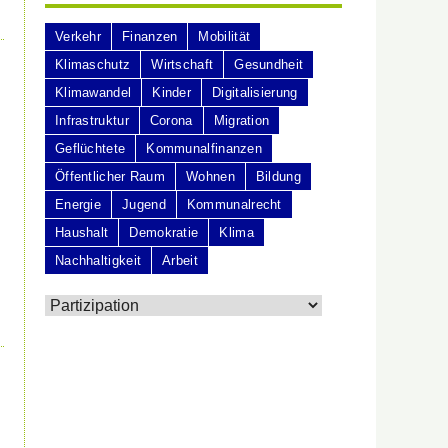
Verkehr
Finanzen
Mobilität
Klimaschutz
Wirtschaft
Gesundheit
Klimawandel
Kinder
Digitalisierung
Infrastruktur
Corona
Migration
Geflüchtete
Kommunalfinanzen
Öffentlicher Raum
Wohnen
Bildung
Energie
Jugend
Kommunalrecht
Haushalt
Demokratie
Klima
Nachhaltigkeit
Arbeit