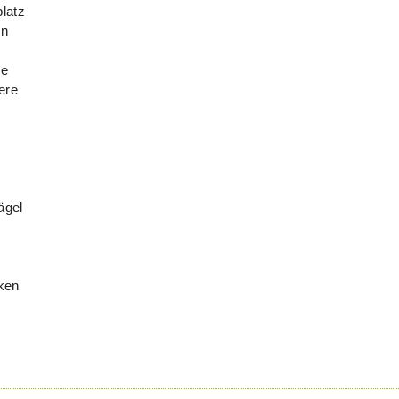
latz
en
se
ere
ägel
eken