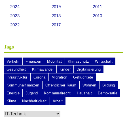
2024
2019
2011
2023
2018
2010
2022
2017
Tags
Verkehr
Finanzen
Mobilität
Klimaschutz
Wirtschaft
Gesundheit
Klimawandel
Kinder
Digitalisierung
Infrastruktur
Corona
Migration
Geflüchtete
Kommunalfinanzen
Öffentlicher Raum
Wohnen
Bildung
Energie
Jugend
Kommunalrecht
Haushalt
Demokratie
Klima
Nachhaltigkeit
Arbeit