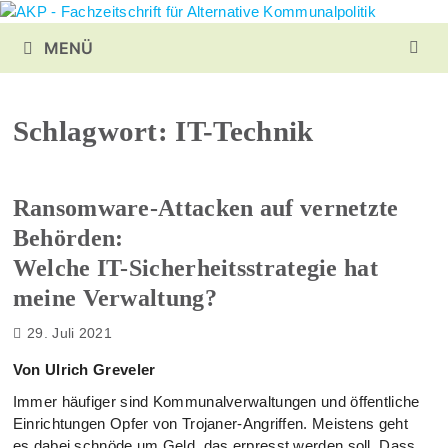
Zurück
zum
MENÜ
Inhalt
Schlagwort:
IT-Technik
Ransomware-Attacken auf vernetzte
Behörden:
Welche IT-Sicherheitsstrategie hat
meine Verwaltung?
29. Juli 2021
Von Ulrich Greveler
Immer häufiger sind Kommunalverwaltungen und öffentliche
Einrichtungen Opfer von Trojaner-Angriffen. Meistens geht
es dabei schnöde um Geld, das erpresst werden soll. Dass