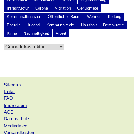
Infrastruktur
Corona
Migration
Geflüchtete
Kommunalfinanzen
Öffentlicher Raum
Wohnen
Bildung
Energie
Jugend
Kommunalrecht
Haushalt
Demokratie
Klima
Nachhaltigkeit
Arbeit
Sitemap
Links
FAQ
Impressum
AGB
Datenschutz
Mediadaten
Versandkosten