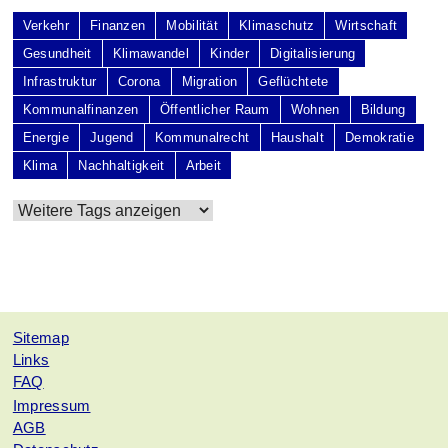
Verkehr
Finanzen
Mobilität
Klimaschutz
Wirtschaft
Gesundheit
Klimawandel
Kinder
Digitalisierung
Infrastruktur
Corona
Migration
Geflüchtete
Kommunalfinanzen
Öffentlicher Raum
Wohnen
Bildung
Energie
Jugend
Kommunalrecht
Haushalt
Demokratie
Klima
Nachhaltigkeit
Arbeit
Sitemap
Links
FAQ
Impressum
AGB