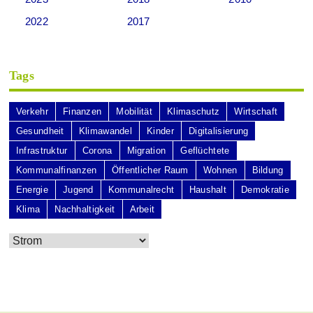
2022
2017
Tags
Verkehr
Finanzen
Mobilität
Klimaschutz
Wirtschaft
Gesundheit
Klimawandel
Kinder
Digitalisierung
Infrastruktur
Corona
Migration
Geflüchtete
Kommunalfinanzen
Öffentlicher Raum
Wohnen
Bildung
Energie
Jugend
Kommunalrecht
Haushalt
Demokratie
Klima
Nachhaltigkeit
Arbeit