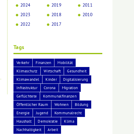
2024
2019
2011
2023
2018
2010
2022
2017
Tags
Verkehr
Finanzen
Mobilität
Klimaschutz
Wirtschaft
Gesundheit
Klimawandel
Kinder
Digitalisierung
Infrastruktur
Corona
Migration
Geflüchtete
Kommunalfinanzen
Öffentlicher Raum
Wohnen
Bildung
Energie
Jugend
Kommunalrecht
Haushalt
Demokratie
Klima
Nachhaltigkeit
Arbeit