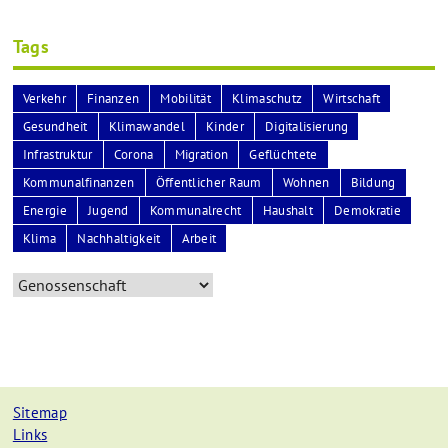
Tags
Verkehr
Finanzen
Mobilität
Klimaschutz
Wirtschaft
Gesundheit
Klimawandel
Kinder
Digitalisierung
Infrastruktur
Corona
Migration
Geflüchtete
Kommunalfinanzen
Öffentlicher Raum
Wohnen
Bildung
Energie
Jugend
Kommunalrecht
Haushalt
Demokratie
Klima
Nachhaltigkeit
Arbeit
Sitemap
Links