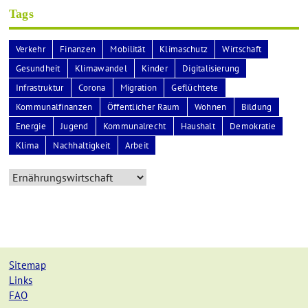
Tags
Verkehr
Finanzen
Mobilität
Klimaschutz
Wirtschaft
Gesundheit
Klimawandel
Kinder
Digitalisierung
Infrastruktur
Corona
Migration
Geflüchtete
Kommunalfinanzen
Öffentlicher Raum
Wohnen
Bildung
Energie
Jugend
Kommunalrecht
Haushalt
Demokratie
Klima
Nachhaltigkeit
Arbeit
Sitemap
Links
FAQ