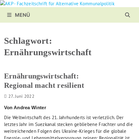
Zurück
zum
MENÜ
Inhalt
Schlagwort:
Ernährungswirtschaft
Ernährungswirtschaft:
Regional macht resilient
27. Juni 2022
Von Andrea Winter
Die Weltwirtschaft des 21. Jahrhunderts ist verletzlich. Der
letztes Jahr im Suezkanal stecken gebliebene Frachter und die
weitreichenden Folgen des Ukraine-Krieges für die globale
Energie- und Lebensmittelversorgung zeigen: Regionalität ist