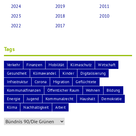
2024
2019
2011
2023
2018
2010
2022
2017
Tags
Verkehr
Finanzen
Mobilität
Klimaschutz
Wirtschaft
Gesundheit
Klimawandel
Kinder
Digitalisierung
Infrastruktur
Corona
Migration
Geflüchtete
Kommunalfinanzen
Öffentlicher Raum
Wohnen
Bildung
Energie
Jugend
Kommunalrecht
Haushalt
Demokratie
Klima
Nachhaltigkeit
Arbeit