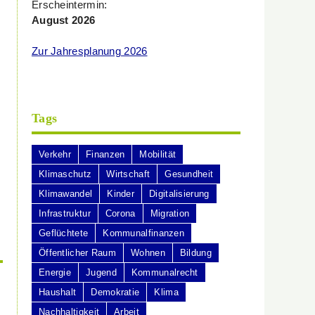
Erscheintermin:
August 2026
Zur Jahresplanung 2026
Tags
Verkehr
Finanzen
Mobilität
Klimaschutz
Wirtschaft
Gesundheit
Klimawandel
Kinder
Digitalisierung
Infrastruktur
Corona
Migration
Geflüchtete
Kommunalfinanzen
Öffentlicher Raum
Wohnen
Bildung
Energie
Jugend
Kommunalrecht
Haushalt
Demokratie
Klima
Nachhaltigkeit
Arbeit