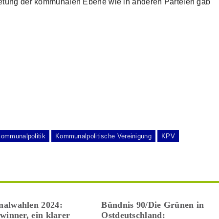
retung der kommunalen Ebene wie in anderen Parteien gab
ommunalpolitik
Kommunalpolitische Vereinigung
KPV
alwahlen 2024:
Bündnis 90/Die Grünen in
winner, ein klarer
Ostdeutschland: