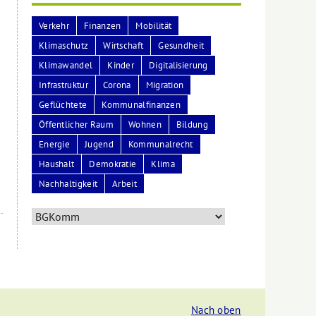
Verkehr
Finanzen
Mobilität
Klimaschutz
Wirtschaft
Gesundheit
Klimawandel
Kinder
Digitalisierung
Infrastruktur
Corona
Migration
Geflüchtete
Kommunalfinanzen
Öffentlicher Raum
Wohnen
Bildung
Energie
Jugend
Kommunalrecht
Haushalt
Demokratie
Klima
Nachhaltigkeit
Arbeit
Nach oben