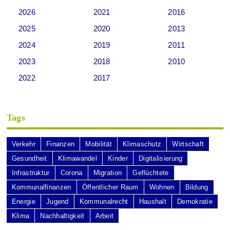
2026
2021
2016
2025
2020
2013
2024
2019
2011
2023
2018
2010
2022
2017
Tags
Verkehr
Finanzen
Mobilität
Klimaschutz
Wirtschaft
Gesundheit
Klimawandel
Kinder
Digitalisierung
Infrastruktur
Corona
Migration
Geflüchtete
Kommunalfinanzen
Öffentlicher Raum
Wohnen
Bildung
Energie
Jugend
Kommunalrecht
Haushalt
Demokratie
Klima
Nachhaltigkeit
Arbeit