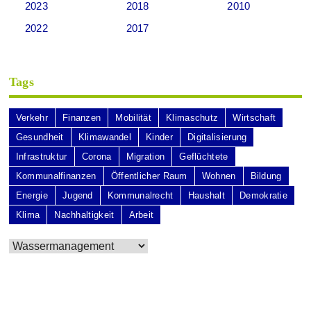
2023
2018
2010
2022
2017
Tags
Verkehr
Finanzen
Mobilität
Klimaschutz
Wirtschaft
Gesundheit
Klimawandel
Kinder
Digitalisierung
Infrastruktur
Corona
Migration
Geflüchtete
Kommunalfinanzen
Öffentlicher Raum
Wohnen
Bildung
Energie
Jugend
Kommunalrecht
Haushalt
Demokratie
Klima
Nachhaltigkeit
Arbeit