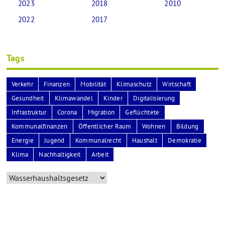
2023
2018
2010
2022
2017
Tags
Verkehr
Finanzen
Mobilität
Klimaschutz
Wirtschaft
Gesundheit
Klimawandel
Kinder
Digitalisierung
Infrastruktur
Corona
Migration
Geflüchtete
Kommunalfinanzen
Öffentlicher Raum
Wohnen
Bildung
Energie
Jugend
Kommunalrecht
Haushalt
Demokratie
Klima
Nachhaltigkeit
Arbeit