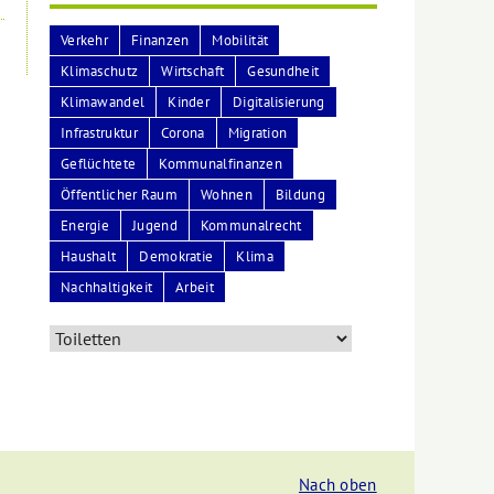
Verkehr
Finanzen
Mobilität
Klimaschutz
Wirtschaft
Gesundheit
Klimawandel
Kinder
Digitalisierung
Infrastruktur
Corona
Migration
Geflüchtete
Kommunalfinanzen
Öffentlicher Raum
Wohnen
Bildung
Energie
Jugend
Kommunalrecht
Haushalt
Demokratie
Klima
Nachhaltigkeit
Arbeit
Nach oben