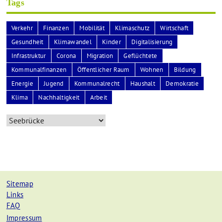
Tags
Verkehr
Finanzen
Mobilität
Klimaschutz
Wirtschaft
Gesundheit
Klimawandel
Kinder
Digitalisierung
Infrastruktur
Corona
Migration
Geflüchtete
Kommunalfinanzen
Öffentlicher Raum
Wohnen
Bildung
Energie
Jugend
Kommunalrecht
Haushalt
Demokratie
Klima
Nachhaltigkeit
Arbeit
Sitemap
Links
FAQ
Impressum