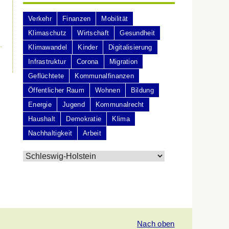
Verkehr
Finanzen
Mobilität
Klimaschutz
Wirtschaft
Gesundheit
Klimawandel
Kinder
Digitalisierung
Infrastruktur
Corona
Migration
Geflüchtete
Kommunalfinanzen
Öffentlicher Raum
Wohnen
Bildung
Energie
Jugend
Kommunalrecht
Haushalt
Demokratie
Klima
Nachhaltigkeit
Arbeit
Nach oben