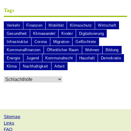
Tags
Verkehr
Finanzen
Mobilität
Klimaschutz
Wirtschaft
Gesundheit
Klimawandel
Kinder
Digitalisierung
Infrastruktur
Corona
Migration
Geflüchtete
Kommunalfinanzen
Öffentlicher Raum
Wohnen
Bildung
Energie
Jugend
Kommunalrecht
Haushalt
Demokratie
Klima
Nachhaltigkeit
Arbeit
Sitemap
Links
FAQ