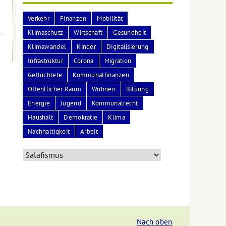
Verkehr
Finanzen
Mobilität
Klimaschutz
Wirtschaft
Gesundheit
Klimawandel
Kinder
Digitalisierung
Infrastruktur
Corona
Migration
Geflüchtete
Kommunalfinanzen
Öffentlicher Raum
Wohnen
Bildung
Energie
Jugend
Kommunalrecht
Haushalt
Demokratie
Klima
Nachhaltigkeit
Arbeit
Nach oben