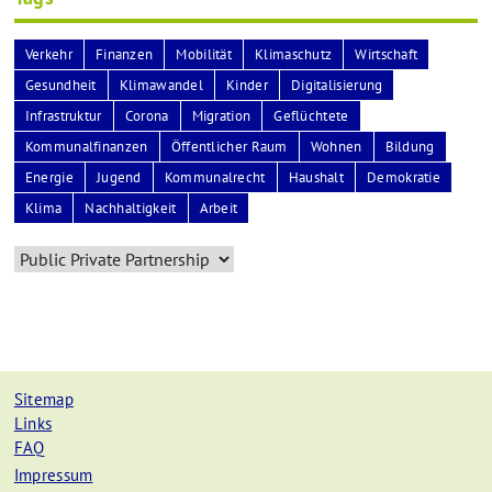
Verkehr
Finanzen
Mobilität
Klimaschutz
Wirtschaft
Gesundheit
Klimawandel
Kinder
Digitalisierung
Infrastruktur
Corona
Migration
Geflüchtete
Kommunalfinanzen
Öffentlicher Raum
Wohnen
Bildung
Energie
Jugend
Kommunalrecht
Haushalt
Demokratie
Klima
Nachhaltigkeit
Arbeit
Sitemap
Links
FAQ
Impressum