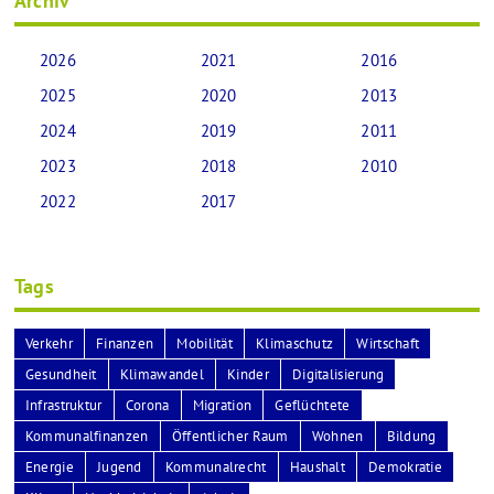
Archiv
2026
2021
2016
2025
2020
2013
2024
2019
2011
2023
2018
2010
2022
2017
Tags
Verkehr
Finanzen
Mobilität
Klimaschutz
Wirtschaft
Gesundheit
Klimawandel
Kinder
Digitalisierung
Infrastruktur
Corona
Migration
Geflüchtete
Kommunalfinanzen
Öffentlicher Raum
Wohnen
Bildung
Energie
Jugend
Kommunalrecht
Haushalt
Demokratie