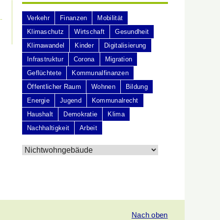
Verkehr
Finanzen
Mobilität
Klimaschutz
Wirtschaft
Gesundheit
Klimawandel
Kinder
Digitalisierung
Infrastruktur
Corona
Migration
Geflüchtete
Kommunalfinanzen
Öffentlicher Raum
Wohnen
Bildung
Energie
Jugend
Kommunalrecht
Haushalt
Demokratie
Klima
Nachhaltigkeit
Arbeit
Nach oben