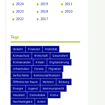
2024
2019
2011
2023
2018
2010
2022
2017
Tags
Verkehr
Finanzen
Mobilität
Klimaschutz
Wirtschaft
Gesundheit
Klimawandel
Kinder
Digitalisierung
Infrastruktur
Corona
Migration
Geflüchtete
Kommunalfinanzen
Öffentlicher Raum
Wohnen
Bildung
Energie
Jugend
Kommunalrecht
Haushalt
Demokratie
Klima
Nachhaltigkeit
Arbeit