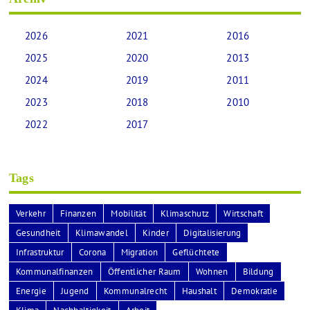
2026
2021
2016
2025
2020
2013
2024
2019
2011
2023
2018
2010
2022
2017
Tags
Verkehr
Finanzen
Mobilität
Klimaschutz
Wirtschaft
Gesundheit
Klimawandel
Kinder
Digitalisierung
Infrastruktur
Corona
Migration
Geflüchtete
Kommunalfinanzen
Öffentlicher Raum
Wohnen
Bildung
Energie
Jugend
Kommunalrecht
Haushalt
Demokratie