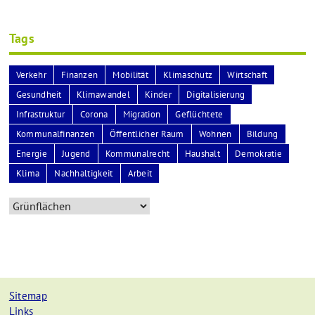
Tags
Verkehr
Finanzen
Mobilität
Klimaschutz
Wirtschaft
Gesundheit
Klimawandel
Kinder
Digitalisierung
Infrastruktur
Corona
Migration
Geflüchtete
Kommunalfinanzen
Öffentlicher Raum
Wohnen
Bildung
Energie
Jugend
Kommunalrecht
Haushalt
Demokratie
Klima
Nachhaltigkeit
Arbeit
Sitemap
Links