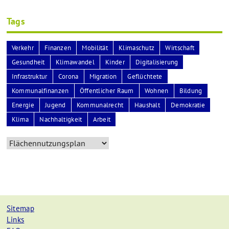
Tags
Verkehr
Finanzen
Mobilität
Klimaschutz
Wirtschaft
Gesundheit
Klimawandel
Kinder
Digitalisierung
Infrastruktur
Corona
Migration
Geflüchtete
Kommunalfinanzen
Öffentlicher Raum
Wohnen
Bildung
Energie
Jugend
Kommunalrecht
Haushalt
Demokratie
Klima
Nachhaltigkeit
Arbeit
Sitemap
Links