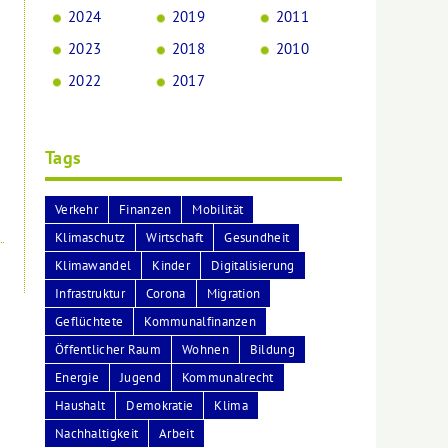
2024
2019
2011
2023
2018
2010
2022
2017
Tags
Verkehr
Finanzen
Mobilität
Klimaschutz
Wirtschaft
Gesundheit
Klimawandel
Kinder
Digitalisierung
Infrastruktur
Corona
Migration
Geflüchtete
Kommunalfinanzen
Öffentlicher Raum
Wohnen
Bildung
Energie
Jugend
Kommunalrecht
Haushalt
Demokratie
Klima
Nachhaltigkeit
Arbeit