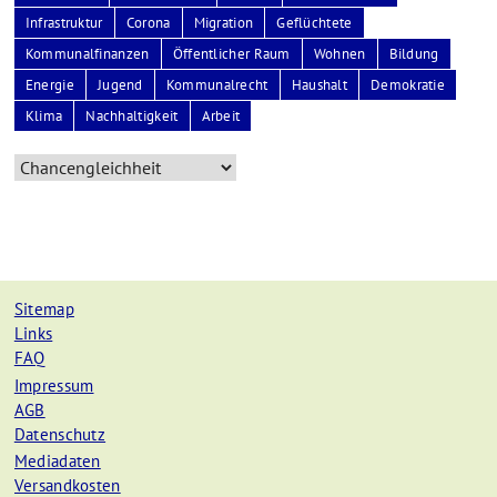
Infrastruktur
Corona
Migration
Geflüchtete
Kommunalfinanzen
Öffentlicher Raum
Wohnen
Bildung
Energie
Jugend
Kommunalrecht
Haushalt
Demokratie
Klima
Nachhaltigkeit
Arbeit
Sitemap
Links
FAQ
Impressum
AGB
Datenschutz
Mediadaten
Versandkosten