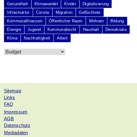
Gesundheit
Klimawandel
Kinder
Digitalisierung
Infrastruktur
Corona
Migration
Geflüchtete
Kommunalfinanzen
Öffentlicher Raum
Wohnen
Bildung
Energie
Jugend
Kommunalrecht
Haushalt
Demokratie
Klima
Nachhaltigkeit
Arbeit
Sitemap
Links
FAQ
Impressum
AGB
Datenschutz
Mediadaten