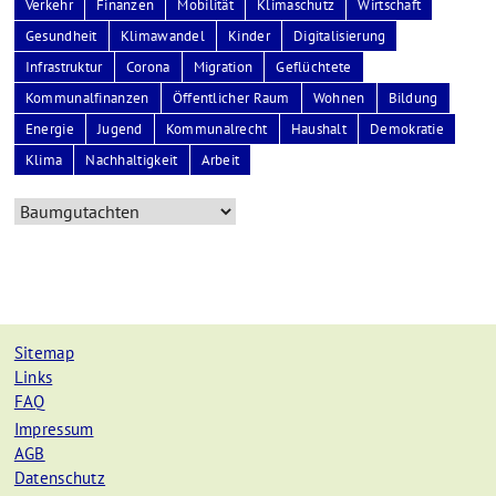
Verkehr
Finanzen
Mobilität
Klimaschutz
Wirtschaft
Gesundheit
Klimawandel
Kinder
Digitalisierung
Infrastruktur
Corona
Migration
Geflüchtete
Kommunalfinanzen
Öffentlicher Raum
Wohnen
Bildung
Energie
Jugend
Kommunalrecht
Haushalt
Demokratie
Klima
Nachhaltigkeit
Arbeit
Sitemap
Links
FAQ
Impressum
AGB
Datenschutz