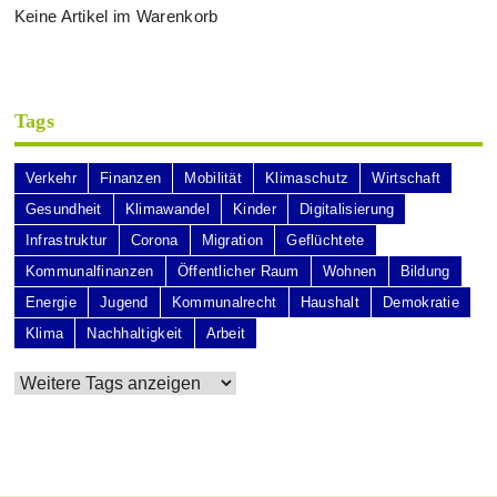
Keine Artikel im Warenkorb
Tags
Verkehr
Finanzen
Mobilität
Klimaschutz
Wirtschaft
Gesundheit
Klimawandel
Kinder
Digitalisierung
Infrastruktur
Corona
Migration
Geflüchtete
Kommunalfinanzen
Öffentlicher Raum
Wohnen
Bildung
Energie
Jugend
Kommunalrecht
Haushalt
Demokratie
Klima
Nachhaltigkeit
Arbeit