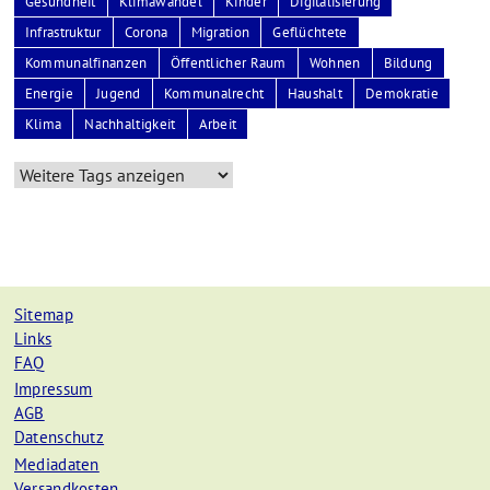
Gesundheit
Klimawandel
Kinder
Digitalisierung
Infrastruktur
Corona
Migration
Geflüchtete
Kommunalfinanzen
Öffentlicher Raum
Wohnen
Bildung
Energie
Jugend
Kommunalrecht
Haushalt
Demokratie
Klima
Nachhaltigkeit
Arbeit
Sitemap
Links
FAQ
Impressum
AGB
Datenschutz
Mediadaten
Versandkosten