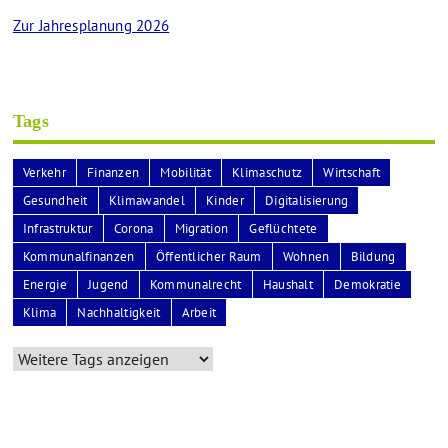
Zur Jahresplanung 2026
Tags
Verkehr
Finanzen
Mobilität
Klimaschutz
Wirtschaft
Gesundheit
Klimawandel
Kinder
Digitalisierung
Infrastruktur
Corona
Migration
Geflüchtete
Kommunalfinanzen
Öffentlicher Raum
Wohnen
Bildung
Energie
Jugend
Kommunalrecht
Haushalt
Demokratie
Klima
Nachhaltigkeit
Arbeit