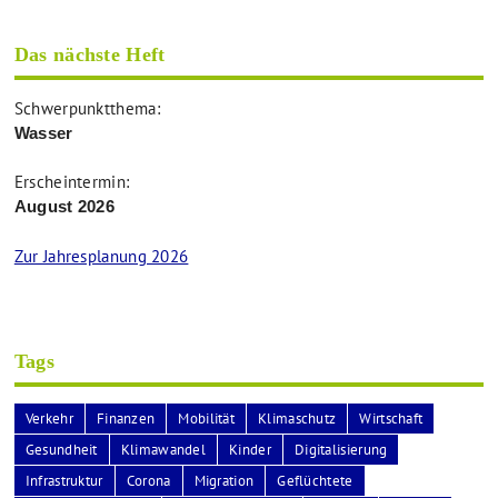
Das nächste Heft
Schwerpunktthema:
Wasser
Erscheintermin:
August 2026
Zur Jahresplanung 2026
Tags
Verkehr
Finanzen
Mobilität
Klimaschutz
Wirtschaft
Gesundheit
Klimawandel
Kinder
Digitalisierung
Infrastruktur
Corona
Migration
Geflüchtete