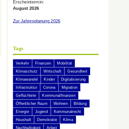
Erscheintermin:
August 2026
Zur Jahresplanung 2026
Tags
Verkehr
Finanzen
Mobilität
Klimaschutz
Wirtschaft
Gesundheit
Klimawandel
Kinder
Digitalisierung
Infrastruktur
Corona
Migration
Geflüchtete
Kommunalfinanzen
Öffentlicher Raum
Wohnen
Bildung
Energie
Jugend
Kommunalrecht
Haushalt
Demokratie
Klima
Nachhaltigkeit
Arbeit