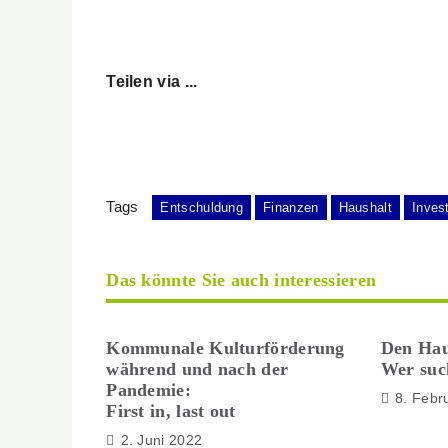
Teilen via ...
Tags
Entschuldung
Finanzen
Haushalt
Invest
Das könnte Sie auch interessieren
Kommunale Kulturförderung
Den Hau
während und nach der
Wer such
Pandemie:
8. Febr
First in, last out
2. Juni 2022