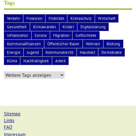
Tags
Verkehr
Finanzen
Mobilität
Klimaschutz
Wirtschaft
Gesundheit
Klimawandel
Kinder
Digitalisierung
Infrastruktur
Corona
Migration
Geflüchtete
Kommunalfinanzen
Öffentlicher Raum
Wohnen
Bildung
Energie
Jugend
Kommunalrecht
Haushalt
Demokratie
Klima
Nachhaltigkeit
Arbeit
Sitemap
Links
FAQ
Impressum