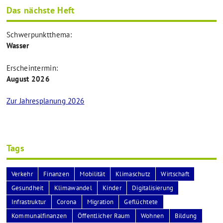
Das nächste Heft
Schwerpunktthema:
Wasser
Erscheintermin:
August 2026
Zur Jahresplanung 2026
Tags
Verkehr
Finanzen
Mobilität
Klimaschutz
Wirtschaft
Gesundheit
Klimawandel
Kinder
Digitalisierung
Infrastruktur
Corona
Migration
Geflüchtete
Kommunalfinanzen
Öffentlicher Raum
Wohnen
Bildung