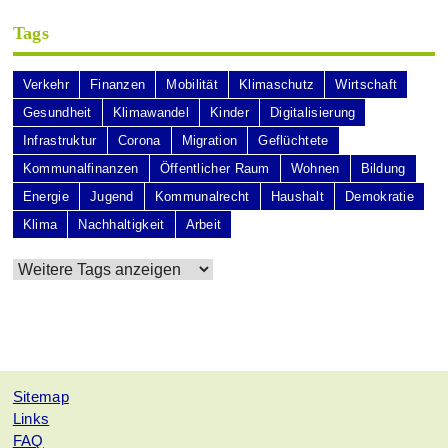
Tags
Verkehr
Finanzen
Mobilität
Klimaschutz
Wirtschaft
Gesundheit
Klimawandel
Kinder
Digitalisierung
Infrastruktur
Corona
Migration
Geflüchtete
Kommunalfinanzen
Öffentlicher Raum
Wohnen
Bildung
Energie
Jugend
Kommunalrecht
Haushalt
Demokratie
Klima
Nachhaltigkeit
Arbeit
Sitemap
Links
FAQ