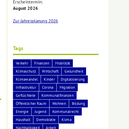
Erscheintermin:
August 2026
Zur Jahresplanung 2026
Tags
Verkehr
Finanzen
Mobilität
Klimaschutz
Wirtschaft
Gesundheit
Klimawandel
Kinder
Digitalisierung
Infrastruktur
Corona
Migration
Geflüchtete
Kommunalfinanzen
Öffentlicher Raum
Wohnen
Bildung
Energie
Jugend
Kommunalrecht
Haushalt
Demokratie
Klima
Nachhaltigkeit
Arbeit