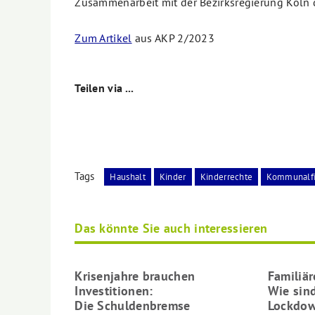
Zusammenarbeit mit der Bezirksregierung Köln
Zum Artikel
aus AKP 2/2023
Teilen via ...
Tags
Haushalt
Kinder
Kinderrechte
Kommunalf
Das könnte Sie auch interessieren
Krisenjahre brauchen
Familiä
Investitionen:
Wie sin
Die Schuldenbremse
Lockdow