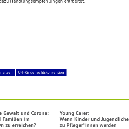
 dazu Handlungsempfehlungen erarbeitet.
inanzen
UN-Kinderrechtskonvention
re Gewalt und Corona:
Young Carer:
d Familien im
Wenn Kinder und Jugendliche
n zu erreichen?
zu Pfleger*innen werden