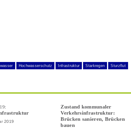
wasser
Hochwasserschutz
Infrastruktur
Starkregen
Sturzflut
Zustand kommunaler
19:
nfrastruktur
Verkehrsinfrastruktur:
Brücken sanieren, Brücken
ar 2019
bauen