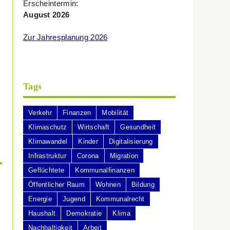
Erscheintermin:
August 2026
Zur Jahresplanung 2026
Tags
Verkehr
Finanzen
Mobilität
Klimaschutz
Wirtschaft
Gesundheit
Klimawandel
Kinder
Digitalisierung
Infrastruktur
Corona
Migration
Geflüchtete
Kommunalfinanzen
Öffentlicher Raum
Wohnen
Bildung
Energie
Jugend
Kommunalrecht
Haushalt
Demokratie
Klima
Nachhaltigkeit
Arbeit