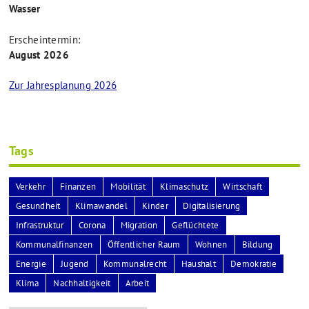
Wasser
Erscheintermin:
August 2026
Zur Jahresplanung 2026
Tags
Verkehr
Finanzen
Mobilität
Klimaschutz
Wirtschaft
Gesundheit
Klimawandel
Kinder
Digitalisierung
Infrastruktur
Corona
Migration
Geflüchtete
Kommunalfinanzen
Öffentlicher Raum
Wohnen
Bildung
Energie
Jugend
Kommunalrecht
Haushalt
Demokratie
Klima
Nachhaltigkeit
Arbeit