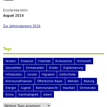
Erscheintermin:
August 2026
Zur Jahresplanung 2026
Tags
Verkehr
Finanzen
Mobilität
Klimaschutz
Wirtschaft
Gesundheit
Klimawandel
Kinder
Digitalisierung
Infrastruktur
Corona
Migration
Geflüchtete
Kommunalfinanzen
Öffentlicher Raum
Wohnen
Bildung
Energie
Jugend
Kommunalrecht
Haushalt
Demokratie
Klima
Nachhaltigkeit
Arbeit