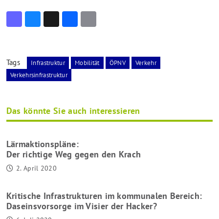
M
Bl
X
F
E
as
u
ac
m
to
es
e
ai
d
ky
b
l
Tags
Infrastruktur
Mobilität
ÖPNV
Verkehr
Verkehrsinfrastruktur
o
o
n
o
k
Das könnte Sie auch interessieren
Lärmaktionspläne:
Der richtige Weg gegen den Krach
2. April 2020
Kritische Infrastrukturen im kommunalen Bereich:
Daseinsvorsorge im Visier der Hacker?