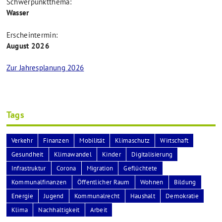
Schwerpunktthema:
Wasser
Erscheintermin:
August 2026
Zur Jahresplanung 2026
Tags
Verkehr
Finanzen
Mobilität
Klimaschutz
Wirtschaft
Gesundheit
Klimawandel
Kinder
Digitalisierung
Infrastruktur
Corona
Migration
Geflüchtete
Kommunalfinanzen
Öffentlicher Raum
Wohnen
Bildung
Energie
Jugend
Kommunalrecht
Haushalt
Demokratie
Klima
Nachhaltigkeit
Arbeit