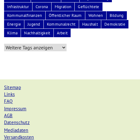
Infrastruktur
Corona
Migration
Geflüchtete
Kommunalfinanzen
Öffentlicher Raum
Wohnen
Bildung
Energie
Jugend
Kommunalrecht
Haushalt
Demokratie
Klima
Nachhaltigkeit
Arbeit
Sitemap
Links
FAQ
Impressum
AGB
Datenschutz
Mediadaten
Versandkosten