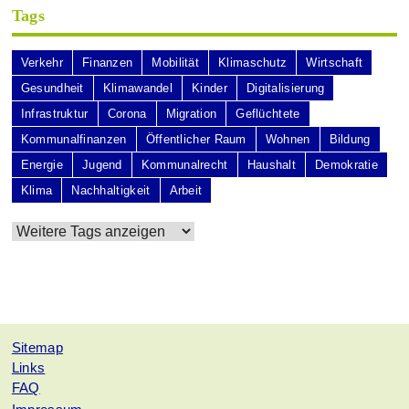
Tags
Verkehr
Finanzen
Mobilität
Klimaschutz
Wirtschaft
Gesundheit
Klimawandel
Kinder
Digitalisierung
Infrastruktur
Corona
Migration
Geflüchtete
Kommunalfinanzen
Öffentlicher Raum
Wohnen
Bildung
Energie
Jugend
Kommunalrecht
Haushalt
Demokratie
Klima
Nachhaltigkeit
Arbeit
Sitemap
Links
FAQ